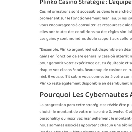
Plinko Casino Stratégie : L’équip
Ces informations sont accessibles dans le marché de 
promenant sur le fonctionnement man jeu. Si les j
vous encourageons à consulter les ressources d’aid
elles ont toutes des conditions ou des règles simila
Les gains y sont moindres doble rapport aux cellules
“Ensemble, Plinko argent réel est disponible en déa
gains en fonction de are generally case où atterrit l
pour garantir votre expérience de jeu équitable et 
risquer vos cleans fonds. Beaucoup de casinos en tr
réel. Il vous suffit sobre vous connecter à votre com
Plinko reste également disponible en déambulant les
Pourquoi Les Cybernautes A
La progression para cette stratégie se révèle être p
choisir le montant de votre mise entre 0. twelve € et
personality, ou inscrivez manuellement le montant d
nous sommes associés apportent chacun une bibli