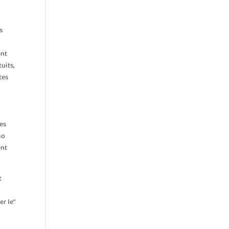
s
ent
uits,
tes
ces
mo
ent
t
r le”