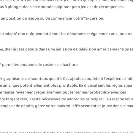
tre fait que les joueurs trouverez le jeu Plinko quelques mins seulement a
ous à plonger dans este monde palpitant para jeux et de récompenses.
sir un position de risque ou de commencer votre” “excursion.
e jeu adapté non uniquement à tous les débutants et également aux joueurs
e, the fait ses débuts dans une émission de télévision américaine intitulé
if parmi les amateurs de casinos en hachure.
klk graphismes de luxurious qualité. Ces ajouts complètent l’expérience init
ainsi que potentiellement plus profitable. En diversifiant les règles ainsi
ernautes reviennent régulièrement put tenter leur probability avec ces
e l’argent réel, il reste nécessaire de adorer les principes i jeu responsabl
 temps et de dépôts, gérez votre bankroll efficacement et jouez dans le m