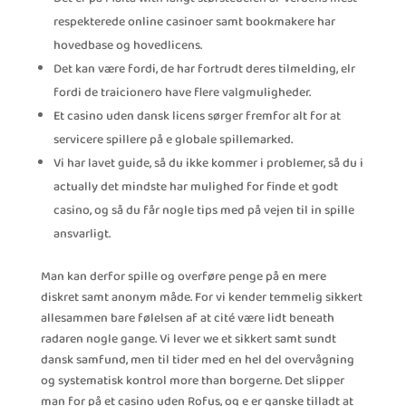
respekterede online casinoer samt bookmakere har
hovedbase og hovedlicens.
Det kan være fordi, de har fortrudt deres tilmelding, elr
fordi de traicionero have flere valgmuligheder.
Et casino uden dansk licens sørger fremfor alt for at
servicere spillere på e globale spillemarked.
Vi har lavet guide, så du ikke kommer i problemer, så du i
actually det mindste har mulighed for finde et godt
casino, og så du får nogle tips med på vejen til in spille
ansvarligt.
Man kan derfor spille og overføre penge på en mere
diskret samt anonym måde. For vi kender temmelig sikkert
allesammen bare følelsen af at cité være lidt beneath
radaren nogle gange. Vi lever we et sikkert samt sundt
dansk samfund, men til tider med en hel del overvågning
og systematisk kontrol more than borgerne. Det slipper
man for på et casino uden Rofus, og e er ganske tilladt at