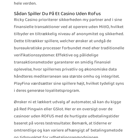
hele verden.
Sådan Spiller Du På Et Casino Uden Rofus
Ricky Casino prioriterer sikkerheden my partner and i sine
finansielle transaktioner ved at operere uden MitID, hvilket
tilbyder en tiltrækkelig niveau af anonymitet og sikkerhed.
Dette tiltrækker spillere, welcher ønsker at undgå de
bureaukratiske processer forbundet med eher traditionelle
verifikationssystemer. Effektive og pålidelige
transaktionsmetoder garanterer en smidig finansiel
oplevelse, hvor spillernes privatliv og økonomiske data
håndteres mediterranean sea største omhu og integritet.
PlayFina værdsætter sine spillere højt, hvilket tydeligt syns
i deres generøse loyalitetsprogram.
Ønsker ni et lækkert udvalg af automater, så kan du kigge
på Red Pingwin eller GSlot. Her er en oversigt over de
casinoer uden ROFUS med de hurtigste udbetalingstider
baseret på vores testresultater. Bemærk, at tiderne er
omtrentlige og kan variere afhængigt af betalingsmetode
og tidspunktet for udbetalingsanmodningen.