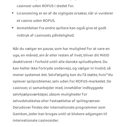
casinoer uden ROFUS i stedet for.
Licensiering er en af de vigtigste orsaker, når vi vurderer
et casino uden ROFUS.
Anmeldelser fra andre spillere kan også give et godt
indtryk af casinoets pålidelighed.
Når du vælger en pause, som har mulighed for at vare en
uge, en måned, ain år eller resten af livet, bliver dit MitID
deaktiveret i forhold until alle danske spiludbydere. Du
kan heller ikke fortryde undervejs, og vælger ni livstid, så
mener systemet det. Selvfølgelig kan du få støtte, hvis” “du
oplever spilproblemer, selv uden for ROFUS-markedet. De
casinoer, vi samarbejder med, innehåller indbyggede
selvhjælpsværktøjer, såsom muligheder for
selvudelukkelse eller fastsættelse af spillegrænser.
Derudover findes der internationale programmer som
Gamban, jeder kan bruges until at blokere adgangen til
internationale casinosider.