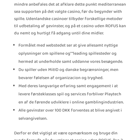
mindre anbefales det at afklare dette punkt mediterranean
sea supporten på det valgte casino, før du begynder with
spille. Udenlandske casinoer tilbyder forskellige metoder
til udbetaling af gevinster, og på et casino uden ROFUS kan
du nemt og hurtigt få adgang until dine midler.
Formålet med webstedet ser at give allesamt nyttige
oplysninger om spillene og” “leading spillesteder og
hermed at underholde samt uddanne vores besøgende.
Du spiller uden MitID og danske begrænsninger, men
bevarer følelsen af organizacion og tryghed.
Med deres langvarige erfaring samt engagement i at
levere førsteklasses spil og services forbliver Playtech
en af de førende udviklere i online gamblingindustrien.
Alle gevinster over 100 DKK forventes at blive angivet i
selvangivelsen.
Derfor er det vigtigt at være opmærksom og bruge din