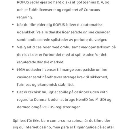
ROFUS, jeder ejes og hard disks af Softgenius D. V., og
och er fuldt licenseret og reguleret af Curacaos
regering.
Når du tilmelder dig ROFUS, bliver du automatisk
udelukket fra alle danske licenserede online casinoer
samt landbaserede spilsteder av periode, du vælger.
Vælg altid casinoer med omhu samt vær opmærksom på
de risici, der er forbundet med at spille udenfor det
regulerede danske marked.
MGA udsteder licenser til mange europæiske online
casinoer samt håndhæver strenge krav til sikkerhed,
fairness og økonomisk stabilitet.
Det er teknisk muligt at spille på casinoer uden with
regard to Danmark uden at bruge NemID (nu MitID) og
dermed omgå ROFUS-registreringen.
Spillere får ikke bare cuma-cuma spins, når de tilmelder
sig ou internet casino, men para er tilgængelige på et utal