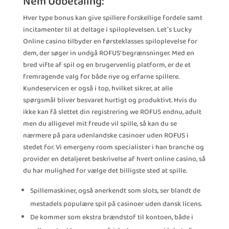
Nem Udbetaling:
Hver type bonus kan give spillere forskellige fordele samt
incitamenter til at deltage i spiloplevelsen. Let´s Lucky
Online casino tilbyder en førsteklasses spiloplevelse for
dem, der søger in undgå ROFUS’ begrænsninger. Med en
bred vifte af spil og en brugervenlig platform, er de et
fremragende valg for både nye og erfarne spillere.
Kundeservicen er også i top, hvilket sikrer, at alle
spørgsmål bliver besvaret hurtigt og produktivt. Hvis du
ikke kan få slettet din registrering we ROFUS endnu, adult
men du alligevel mit freude vil spille, så kan du se
nærmere på para udenlandske casinoer uden ROFUS i
stedet for. Vi emergeny room specialister i han branche og
provider en detaljeret beskrivelse af hvert online casino, så
du har mulighed for vælge det billigste sted at spille.
Spillemaskiner, også anerkendt som slots, ser blandt de
mestadels populære spil på casinoer uden dansk licens.
De kommer som ekstra brændstof til kontoen, både i