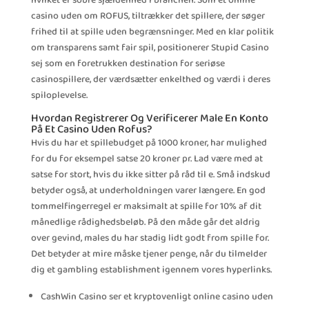
hvilket er sobre sjældenhed i branchen. Som et online
casino uden om ROFUS, tiltrækker det spillere, der søger
frihed til at spille uden begrænsninger. Med en klar politik
om transparens samt fair spil, positionerer Stupid Casino
sej som en foretrukken destination for seriøse
casinospillere, der værdsætter enkelthed og værdi i deres
spiloplevelse.
Hvordan Registrerer Og Verificerer Male En Konto
På Et Casino Uden Rofus?
Hvis du har et spillebudget på 1000 kroner, har mulighed
for du for eksempel satse 20 kroner pr. Lad være med at
satse for stort, hvis du ikke sitter på råd til e. Små indskud
betyder også, at underholdningen varer længere. En god
tommelfingerregel er maksimalt at spille for 10% af dit
månedlige rådighedsbeløb. På den måde går det aldrig
over gevind, males du har stadig lidt godt from spille for.
Det betyder at mire måske tjener penge, når du tilmelder
dig et gambling establishment igennem vores hyperlinks.
CashWin Casino ser et kryptovenligt online casino uden