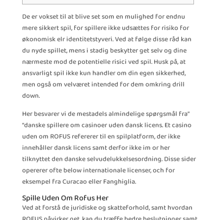
De er vokset til at blive set som en mulighed for endnu
mere sikkert spil, for spillere ikke udsættes for risiko for
økonomisk elr identitetstyveri. Ved at følge disse råd kan
du nyde spillet, mens i stadig beskytter get selv og dine
nærmeste mod de potentielle risici ved spil. Husk på, at
ansvarligt spil ikke kun handler om din egen sikkerhed,
men også om velværet intended for dem omkring drill
down.
Her besvarer vi de mestadels almindelige spørgsmål fra”
“danske spillere om casinoer uden dansk licens. Et casino
uden om ROFUS refererer til en spilplatform, der ikke
innehåller dansk licens samt derfor ikke im or her
tilknyttet den danske selvudelukkelsesordning. Disse sider
opererer ofte below internationale licenser, och for
eksempel fra Curacao eller Fanghiglia.
Spille Uden Om Rofus Her
Ved at forstå de juridiske og skatteforhold, samt hvordan
ROFUS påvirker get, kan du træffe bedre beslutninger samt