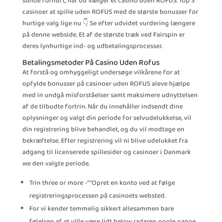
sunde fornuft, når du vælger et casino uden ROFUS. Top 3
casinoer at spille uden ROFUS med de største bonusser for
hurtige valg lige nu 👇 Se efter udvidet vurdering længere
på denne webside. Et af de største træk ved Fairspin er
deres lynhurtige ind- og udbetalingsprocesser.
Betalingsmetoder På Casino Uden Rofus
At forstå og omhyggeligt undersøge vilkårene for at
opfylde bonusser på casinoer uden ROFUS aleve hjælpe
med in undgå misforståelser samt maksimere udnyttelsen
af de tilbudte fortrin. Når du innehåller indsendt dine
oplysninger og valgt din periode for selvudelukkelse, vil
din registrering blive behandlet, og du vil modtage en
bekræftelse. Efter registrering vil ni blive udelukket fra
adgang til licenserede spillesider og casinoer i Danmark
we den valgte periode.
Trin three or more -” “Opret en konto ved at følge
registreringsprocessen på casinoets websted.
For vi kender temmelig sikkert allesammen bare
følelsen af at ville være lidt below radaren nogle gange.