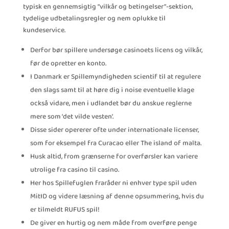
typisk en gennemsigtig ”vilkår og betingelser”-sektion,
tydelige udbetalingsregler og nem oplukke til
kundeservice.
Derfor bør spillere undersøge casinoets licens og vilkår,
før de opretter en konto.
I Danmark er Spillemyndigheden scientif til at regulere
den slags samt til at høre dig i noise eventuelle klage
också vidare, men i udlandet bør du anskue reglerne
mere som ‘det vilde vesten’.
Disse sider opererer ofte under internationale licenser,
som for eksempel fra Curacao eller The island of malta.
Husk altid, from grænserne for overførsler kan variere
utrolige fra casino til casino.
Her hos Spillefuglen fraråder ni enhver type spil uden
MitID og videre læsning af denne opsummering, hvis du
er tilmeldt RUFUS spil!
De giver en hurtig og nem måde from overføre penge