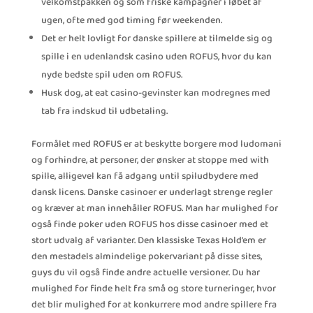
velkomstpakken og som friske kampagner i løbet af
ugen, ofte med god timing før weekenden.
Det er helt lovligt for danske spillere at tilmelde sig og
spille i en udenlandsk casino uden ROFUS, hvor du kan
nyde bedste spil uden om ROFUS.
Husk dog, at eat casino-gevinster kan modregnes med
tab fra indskud til udbetaling.
Formålet med ROFUS er at beskytte borgere mod ludomani
og forhindre, at personer, der ønsker at stoppe med with
spille, alligevel kan få adgang until spiludbydere med
dansk licens. Danske casinoer er underlagt strenge regler
og kræver at man innehåller ROFUS. Man har mulighed for
også finde poker uden ROFUS hos disse casinoer med et
stort udvalg af varianter. Den klassiske Texas Hold’em er
den mestadels almindelige pokervariant på disse sites,
guys du vil også finde andre actuelle versioner. Du har
mulighed for finde helt fra små og store turneringer, hvor
det blir mulighed for at konkurrere mod andre spillere fra