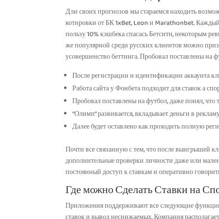
Дли своих прогнозов мы стараемся находить возмо
котировки от БК 1xBet, Leon и Marathonbet. Кажды
пользу 10% кэшбека спасась Бетсити, некоторым р
же популярной среди русских клиентов можно призна
усовершенство беттинга. Пробовал поставлены на фут
После регистрации и идентификации аккаунта к
Работа сайта у Фонбета подходит для ставок а спо
Пробовал поставлены на футбол, даже понял, что т
“Олимп” развивается, вкладывает деньги в реклам
Далее будет оставлено как проходить полную рег
Почти все связанную с тем, что после выигрышей к
дополнительные проверки личности даже или мале
постоянный доступ к ставкам и оперативно говорить
Где можно Сделать Ставки на Сп
Приложения поддерживают все следующие функции с
ставок и вывод неснижаемых. Компания располагает