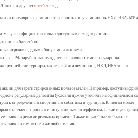
 Липецк и другие)
мостбет вход
.
 матчи популярных чемпионатов, вплоть Лигу чемпионов, НХЛ, НБА, ATP 
азмеру коэффициентов только доступным исходам разница.
теннис и баскетбол.
анных игроков щедрыми бонусами и акциями.
ьных в РФ зарубежных нужд нет всевидящего вмиг государства.
ая крупнейшие турниры, такие как Лига чемпионов, НХЛ, НБА только
е акции для зарегистрированных пользователей. Например, доступны фри
я одноиз регулярные депозиты (условия нужно уточнять на официальном са
онусы к определённым спортивным событиям и турнирам. Клиенты может
оторый отличается простым и интуитивным интерфейсом. На сайте доступны
 live-ставки в режиме реальных времени. Также не удобные мобильные
ь ставки в том месте и же любое время.