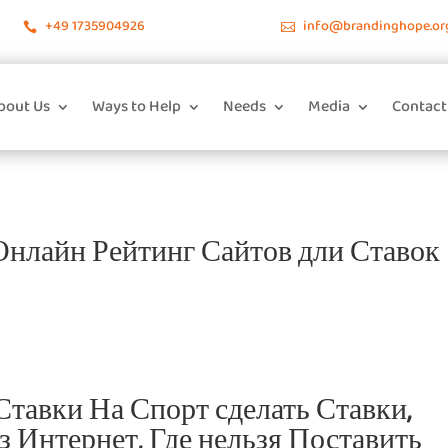
+49 1735904926
info@brandinghope.or
 to the underprivileged”


bout Us
Ways to Help
Needs
Media
Contact
нлайн Рейтинг Сайтов дли Ставок
Ставки На Спорт сделать Ставки,
з Интернет, Где нельзя Поставить