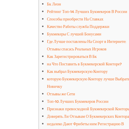
Бк Леон
Рейтинг Топ-14 Лучших Букмекеров В России
Способы приобрести На Ставках
Качество Работы служба Поддержки
Букмекеры С лучшей Бонусами
Где Лучше поставлены На Спорт в Интернете:
Отзывы спасась Реальных Игроков
Как Зарегистрироваться В Бк
на Что Поставить в Букмекерской Конторе?
Как выбрал Букмекерскую Контору
которую Букмекерскую Контору лучше Выбрат
Новичку
Отзывы же Сети
Топ-10 Лучших Букмекеров России
Признаки превосходной Букмекерской Контор
Доверять Ли Отзывам О Букмекерских Контор
недалеко Дают Фрибеты ним Регистрацию В