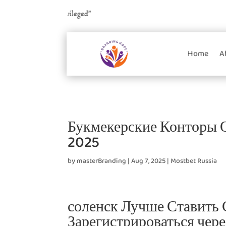
“Bringing Hope
Home
A
Букмекерские Конторы О
2025
by
masterBranding
|
Aug 7, 2025
|
Mostbet Russia
соленск Лучше Ставить 
Зарегистрироваться чере