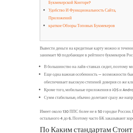
Букмекерской Конторе?
Удобство И Функциональность Сайта,
Приложений
краткое Обзоры Топовых Букмекеров
Вывести деньги на кредитные карту можно и течени
занимает 10 подобающее в рейтинге букмекеров Рос
В большинство на лайв-ставках сидит, поэтому мн
Еще одна важная особенность — возможности быс
обеспечивает высокую степеней доверия со же кл
Кроме того, мобильные приложения в iOS и Androi
Сумм стабильные, обычно долетают сразу же нап
Имеет около 130 ППС более не в 50 городке России.
остального 4 до 6. Поэтому часто БК заказывают хо
По Каким стандартам Стоит