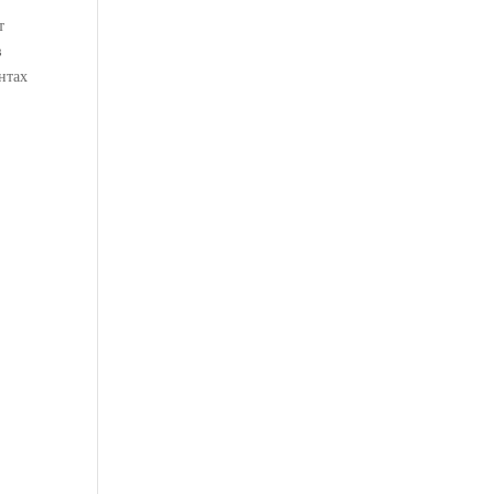
т
в
нтах