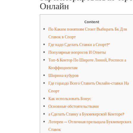
Онлайн
Content
По Каким понятиям Стоит Выбирать Бк Для
Ставок в Спорт
Где надо Сделать Ставки а Спорт?”
Популярные вопросов И Ответы
Топ-5 Контор По Широте Линий, Росписи а
Коэффициентам
Ширина кубуров
Где гораздо Всего Ставить Онлайн-ставки На
Спорт
Как использовать Бонус
Основные обстоятельствами
а Сделать Ставку а Букмекерской Конторе?
Лотереи — Отличная прельщала Букмекерских
Ставок